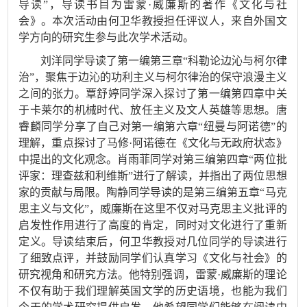
导读”，导读书目为雷蒙·威廉斯的著作《文化与社
会》。本次
活动由
何卫华教授
担任
评议人
，
来自
外国文
学方向
的研究
生参与
此次学术活动
。
刘洋同学导读了第一编第三章“科勒论边沁与柯尔律
治”，聚焦于边沁的功利主义与柯尔律治的保守浪漫主义
之间的张力。覃舒婷同学深入探讨了第一编第四章中关
于卡莱尔的机械时代、放任主义及文人英雄等思想。唐
睿麟同学分享了自己对第一编第六章“纽曼与阿诺德”的
理解，重点探讨了马修·阿诺德在《文化与无政府状态》
中提出的文化观念。肖雨菲同学对第三编第四章“两位批
评家：理查兹和利维斯”进行了解读，并指出了两位思想
家的贡献与局限。陶静同学导读的是第三编第五章“马克
思主义与文化”，威廉斯在这里不仅对
马克思主义批评的
启发
性
作用
进行了高度的肯定
，
同时对
文化
进行了重新
定义
。导读结束后，何卫华教授对
几位
同学的导读进行
了细致
点评，并鼓励同学们
认真学习
《
文化与社会
》的
研究视角和研究方法。
他特别强调，雷蒙·威廉斯的理论
不仅有助于我们理解英国文学的历史语境，也能为我们