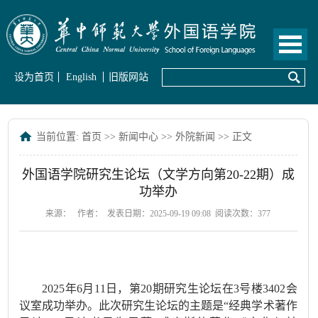
设为首页
English
旧版网站
当前位置:
首页
>>
新闻中心
>>
外院新闻
>> 正文
外国语学院研究生论坛（文学方向第20-22期）成
功举办
来源：
作者：
发表日期：2025-09-19 09:08
阅读次数：
377
2025年6月11日，
第
20
期研究生论坛在3号楼340
2
会
议室成功举办
。
此次
研究生论坛的主题是“经典学术著作