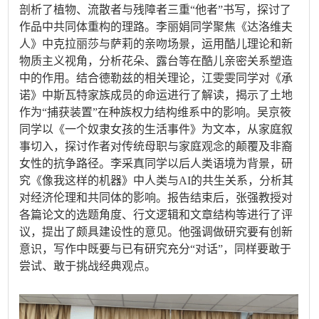
剖析了植物、流散者与残障者三重
“
他者
”
书写，探讨
了
作品
中
共同体重构
的理路
。李丽娟同学聚焦《达洛维夫
人》中克拉丽莎与萨莉的亲吻场景，运用酷儿理论和新
物质主义视角，分析花朵、露台等在酷儿亲密关系塑造
中的作用。结合德勒兹
的
相关理论，江雯雯同学
对
《承
诺》中斯瓦特家族成员的命运
进行了解读
，揭示
了
土地
作为“捕获装置”在种族权力结构维系中的影响。吴京筱
同学以《一个奴隶女孩的生活事件》为文本，从家庭叙
事切入，探讨作者对传统母职与家庭观念的颠覆及非裔
女性的抗争路径。李采真同学以后人类语境为背景，研
究《像我这样的机器》中人类与
AI
的共生关系，分析其
对经济伦理和共同体的影响。
报告结束后，张强教授对
各篇论文的选题角度、行文逻辑和文章结构等进行了评
议，提出了颇具建设性的意见。他强调做研究要有创新
意识，写作中既要与已有研究充分“对话”，同样要敢于
尝试、敢于挑战经典观点。