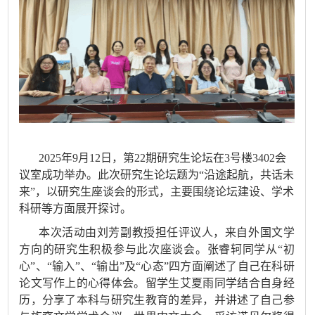
2025年9月12日，
第
22
期研究生论坛在3号楼340
2
会
议室成功举办
。
此次
研究生论坛题为“沿途起航，共话未
来”，以研究生座谈会的形式，主要围绕论坛建设、学术
科研等方面展开探讨。
本次
活动由
刘芳副教授
担任
评议人
，
来自
外国文学
方向
的研究
生积极参与
此次座谈会
。
张睿轲同学从“初
心”、“输入”、“输出”及“心态”四方面阐述了自己在科研
论文写作上的心得体会。留学生艾夏雨同学结合自身经
历，分享了本科与研究生教育的差异，并讲述了自己参