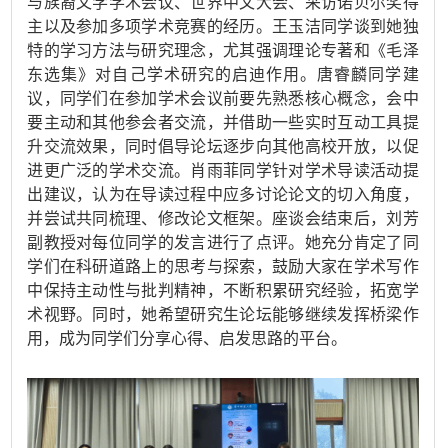
与族裔文学学术会议、世界中文大会、采访诺贝尔奖得
主以及参加多项学术竞赛的经历。王玉洁同学谈到她独
特的学习方法与研究理念，尤其强调理论专著和《毛泽
东选集》对自己学术研究的启迪作用。唐睿麟同学
建
议
，同学们在参加学术会议
前
要先熟悉
核心概念
，
会中
要主动和其他参会者交流
，并借助
一些
实时互动工具提
升交流效果，同时
倡导
论坛
逐步向
其他高校
开放
，以促
进更广泛的学术交流。
肖雨菲同学针对学术导读活动提
出建议，认为在导读过程中应多讨论论文的切入角度，
并尝试共同梳理、修改论文框架。座谈会
结束后，
刘芳
副教授对每位同学的发言进行了点评。她充分肯定了同
学们在科研道路上的思考与探索，鼓励大家在学术写作
中保持主动性与批判精神，不断积累研究经验，拓宽学
术视野。同时，她希望研究生论坛能够继续发挥桥梁作
用，成为同学们分享心得、启发思路的平台。