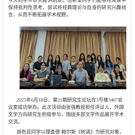
今天的学术研究提供启发。他希望同学们能够在阅读中
保持批判性思考，尝试将经典理论与自身的研究兴趣结
合，从而不断拓展学术视野。
202
5
年6月1
8
日，第
21
期研究生论坛在3号楼340
7
会
议室成功举办。此次活动由
张强教授
担任
评议人
，外国
文学方向
研究
生积极参与，围绕多部文学作品展开
学术
交流。
胡色芸同学以理查德
·
鲍尔斯《树语》为研究对象，