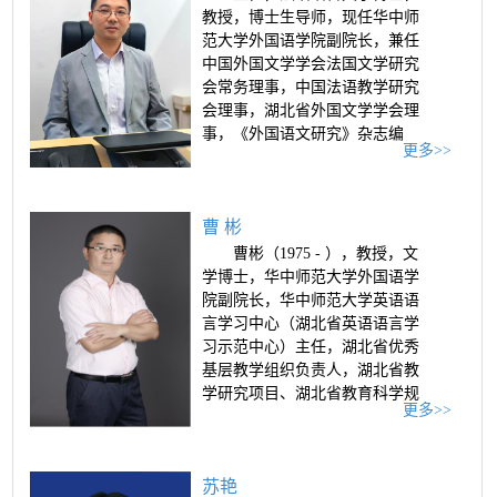
教授，博士生导师，现任华中师
范大学外国语学院副院长，兼任
中国外国文学学会法国文学研究
会常务理事，中国法语教学研究
会理事，湖北省外国文学学会理
事，《外国语文研究》杂志编
更多>>
辑。本科、硕士、博士均就读于
武汉大学外国语学院法语系
（2000年-2009年）。在攻读博士
曹 彬
学位期间，受国家留学基金委资
助赴法国波尔多三大参与博士生
曹彬（1975 - ），教授，文
联合培养计划。2009年入职华中
学博士，华中师范大学外国语学
师范大学外国语学院工作至今。
院副院长，华中师范大学英语语
近年来，主要研究17世纪法国文
言学习中心（湖北省英语语言学
学、...
习示范中心）主任，湖北省优秀
基层教学组织负责人，湖北省教
学研究项目、湖北省教育科学规
更多>>
划重点项目主持人，主编教材4
部。 研究方向：大学英语教学、
中外语言比较、句法学。 科研、
苏艳
教研成果及其他： 项目：2020 主