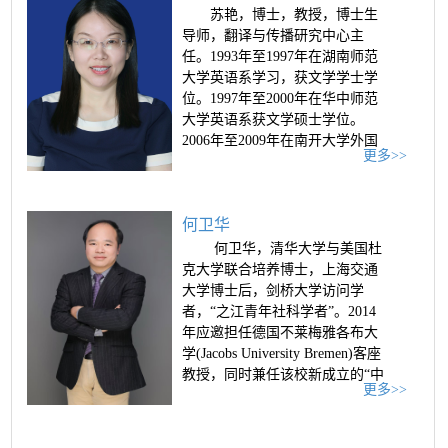
持湖北省教学研究项目“基于多元
苏艳，博士，教授，博士生
学习平台的大学英语翻转课堂新
导师，翻译与传播研究中心主
模式”。2020 主持外教社资源开...
任。1993年至1997年在湖南师范
大学英语系学习，获文学学士学
位。1997年至2000年在华中师范
大学英语系获文学硕士学位。
2006年至2009年在南开大学外国
更多>>
语学院获文学博士学位。2015-
2016年受国家留学基金委全额资
助赴英国曼彻斯特大学翻译与跨
何卫华
文化中心做访问学者。2000年至
今任教于华中师范大学外国语学
何卫华，清华大学与美国杜
院英语系，2002年晋升为讲师，
克大学联合培养博士，上海交通
2009年晋升为副教授，2017年晋
大学博士后，剑桥大学访问学
升为教授。
者，“之江青年社科学者”。2014
年应邀担任德国不莱梅雅各布大
学(Jacobs University Bremen)客座
教授，同时兼任该校新成立的“中
更多>>
国与全球化研究中心”客座研究
员，2023年应邀担任德国哥廷根
大学客座研究员。现为华中师范